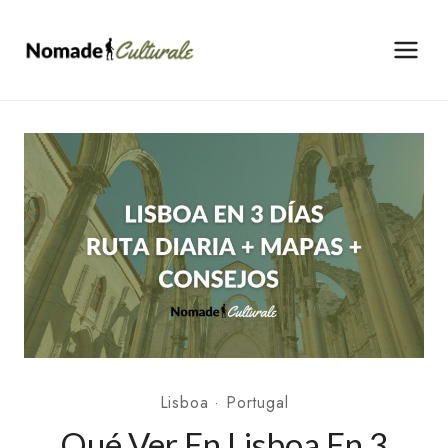
Saltar
al
contenido
Lisboa
·
Portugal
Qué Ver En Lisboa En 3