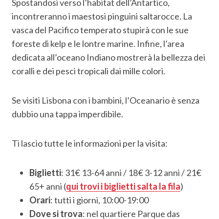
Spostandosi verso l’habitat dell’Antartico,
incontreranno i maestosi pinguini saltarocce. La
vasca del Pacifico temperato stupirà con le sue
foreste di kelp e le lontre marine. Infine, l’area
dedicata all’oceano Indiano mostrerà la bellezza dei
coralli e dei pesci tropicali dai mille colori.
Se visiti Lisbona con i bambini, l’Oceanario è senza
dubbio una tappa imperdibile.
Ti lascio tutte le informazioni per la visita:
Biglietti
: 31€ 13-64 anni / 18€ 3-12 anni / 21€
65+ anni (
qui trovi i biglietti salta la fila
)
Orari
: tutti i giorni, 10:00-19:00
Dove si trova
: nel quartiere Parque das