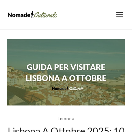
Salta
al
contenuto
Lisbona
Lisbona A Ottobre 2025: 10