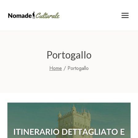
Salta
al
contenuto
Portogallo
Home
/
Portogallo