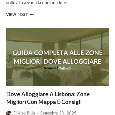
sulle attrazioni da non perdere.
COSA
VIEW POST
VEDERE
A
LISBONA
IN
4
GIORNI:
ITINERARIO,
MAPPA
E
CONSIGLI
Dove Alloggiare A Lisbona: Zone
Migliori Con Mappa E Consigli
Di
Alex Bulla
Settembre 30, 2025