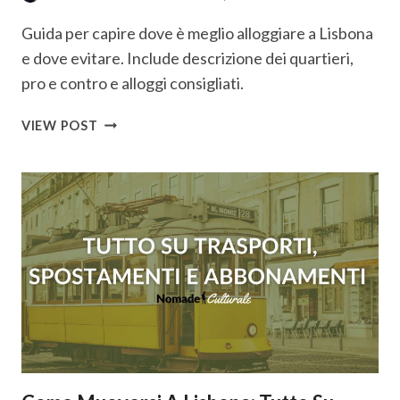
Guida per capire dove è meglio alloggiare a Lisbona
e dove evitare. Include descrizione dei quartieri,
pro e contro e alloggi consigliati.
DOVE
VIEW POST
ALLOGGIARE
A
LISBONA:
ZONE
MIGLIORI
CON
MAPPA
E
CONSIGLI