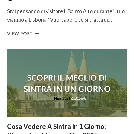
Stai pensando di visitare il Bairro Alto durante il tuo
viaggio a Lisbona? Vuoi sapere se si tratta di…
BAIRRO
VIEW POST
ALTO
A
LISBONA:
COSA
VEDERE,
DOVE
MANGIARE
E
VITA
NOTTURNA
Cosa Vedere A Sintra In 1 Giorno: