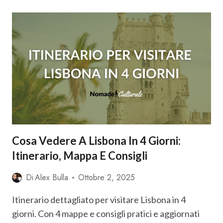
ANDARE
A
LISBONA?
È
CARA?
COSTI
DI
UN
VIAGGIO
2025
Cosa Vedere A Lisbona In 4 Giorni:
Itinerario, Mappa E Consigli
Di
Alex Bulla
Ottobre 2, 2025
Itinerario dettagliato per visitare Lisbona in 4
giorni. Con 4 mappe e consigli pratici e aggiornati