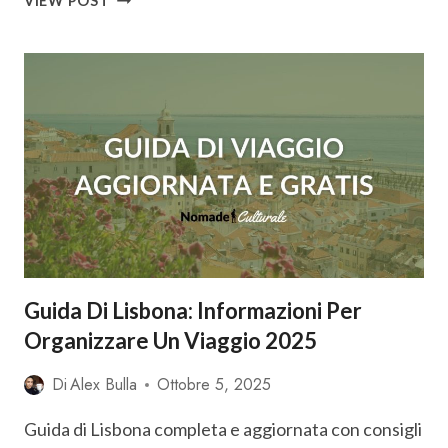
VIEW POST
VEDERE
A
LISBONA
IN
2
GIORNI:
ITINERARIO
COMPLETO
+
MAPPA
Guida Di Lisbona: Informazioni Per
Organizzare Un Viaggio 2025
Di
Alex Bulla
Ottobre 5, 2025
Guida di Lisbona completa e aggiornata con consigli