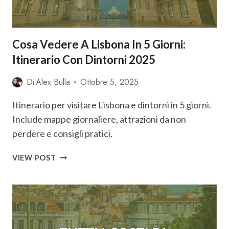
+
TIPS
2025
Cosa Vedere A Lisbona In 5 Giorni:
Itinerario Con Dintorni 2025
Di
Alex Bulla
Ottobre 5, 2025
Itinerario per visitare Lisbona e dintorni in 5 giorni.
Include mappe giornaliere, attrazioni da non
perdere e consigli pratici.
COSA
VIEW POST
VEDERE
A
LISBONA
IN
5
GIORNI: