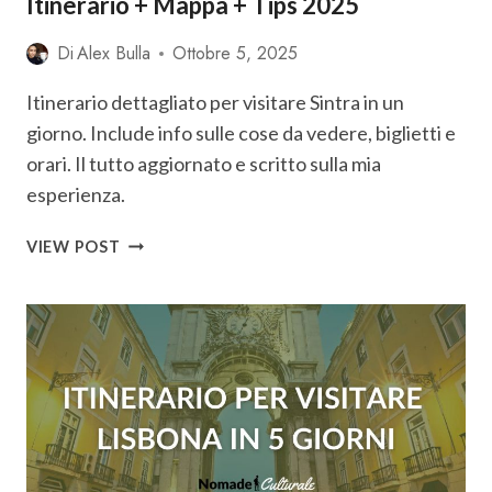
Itinerario + Mappa + Tips 2025
Di
Alex Bulla
Ottobre 5, 2025
Itinerario dettagliato per visitare Sintra in un
giorno. Include info sulle cose da vedere, biglietti e
orari. Il tutto aggiornato e scritto sulla mia
esperienza.
COSA
VIEW POST
VEDERE
A
SINTRA
IN
1
GIORNO:
ITINERARIO
+
MAPPA