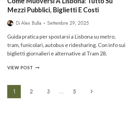
Come Muoversi A Lisbona: Tutto Su
Mezzi Pubblici, Biglietti E Costi
Di
Alex Bulla
Settembre 29, 2025
Guida pratica per spostarsi a Lisbona su metro,
tram, funicolari, autobus e ridesharing. Con info sui
biglietti giornalieri e alternative al Tram 28.
COME
VIEW POST
MUOVERSI
A
LISBONA:
Navigazione
Pagina
1
2
3
…
5
TUTTO
SU
successiva
Pagina
MEZZI
PUBBLICI,
BIGLIETTI
E